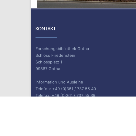
KONTAKT
Forschungsbibliothek Gotha
Schloss Friedenstein
Schlossplatz 1
99867 Gotha
Information und Ausleihe
Telefon: +49 (0)361 / 737 55 40
Telefax: +49 (0)361 / 737 55 39
E-Mail: bibliothek.gotha(at)uni-erfurt.de
ISSN 2702-9646