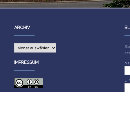
ARCHIV
BL
Archiv
Sie
ers
IMPRESSUM
Na
E-
Die Inhalte des Blogs stehen unter
CC BY-SA 4.0
, siehe
Impressum.
Impressum
Datenschutzerklärung