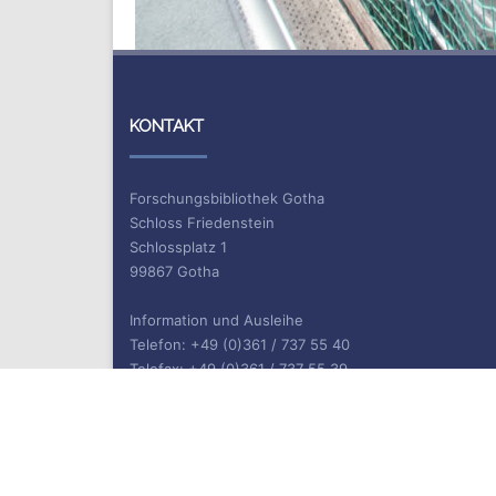
KONTAKT
Forschungsbibliothek Gotha
Schloss Friedenstein
Schlossplatz 1
99867 Gotha
Information und Ausleihe
Telefon: +49 (0)361 / 737 55 40
Telefax: +49 (0)361 / 737 55 39
E-Mail: bibliothek.gotha(at)uni-erfurt.de
ISSN 2702-9646