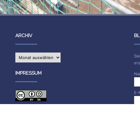
ARCHIV
BL
Archiv
Sie
ers
IMPRESSUM
Na
E-
Die Inhalte des Blogs stehen unter
CC BY-SA 4.0
, siehe
Impressum.
Impressum
Datenschutzerklärung