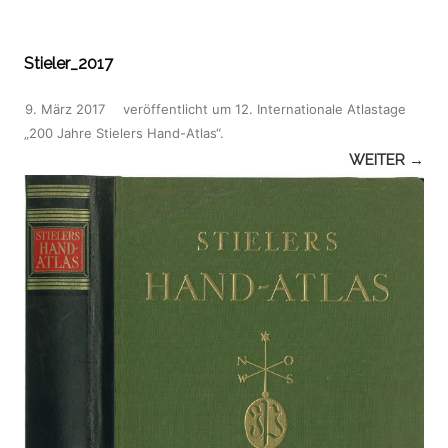
Stieler_2017
9. März 2017
veröffentlicht
um
12. Internationale Atlastage
„200 Jahre Stielers Hand-Atlas“
.
WEITER →