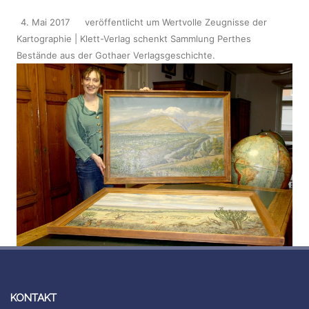
4. Mai 2017
veröffentlicht
um
Wertvolle Zeugnisse der
Kartographie | Klett-Verlag schenkt Sammlung Perthes
Bestände aus der Gothaer Verlagsgeschichte
.
KONTAKT