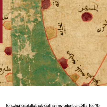
forschungsbibliothek-gotha-ms-orient-a-1261_fol-7b