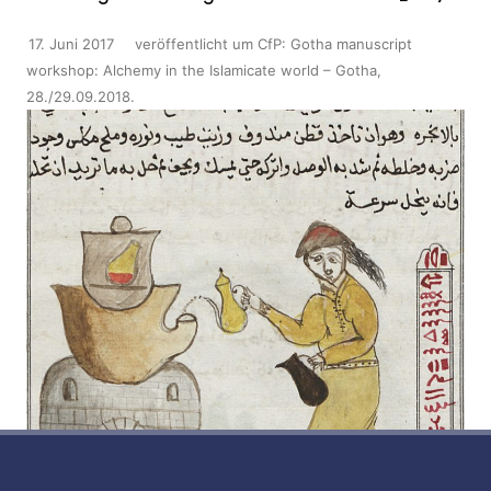
17. Juni 2017
veröffentlicht
um
CfP: Gotha manuscript
workshop: Alchemy in the Islamicate world – Gotha,
28./29.09.2018
.