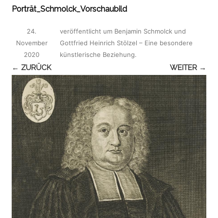
Porträt_Schmolck_Vorschaubild
24.
veröffentlicht
um
Benjamin Schmolck und
November
Gottfried Heinrich Stölzel – Eine besondere
2020
künstlerische Beziehung
.
← ZURÜCK
WEITER →