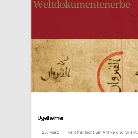
Ugelheimer
25. März
veröffentlicht
um
Antike und Orient