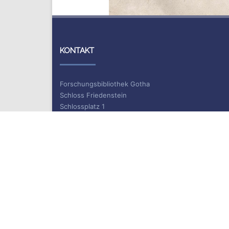
KONTAKT
Forschungsbibliothek Gotha
Schloss Friedenstein
Schlossplatz 1
99867 Gotha
Information und Ausleihe
Telefon: +49 (0)361 / 737 55 40
Telefax: +49 (0)361 / 737 55 39
E-Mail: bibliothek.gotha(at)uni-erfurt.de
ISSN 2702-9646