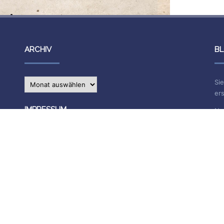
ARCHIV
BL
Archiv
Sie
ers
IMPRESSUM
Na
E-
Die Inhalte des Blogs stehen unter
CC BY-SA 4.0
, siehe
Impressum.
Impressum
Datenschutzerklärung