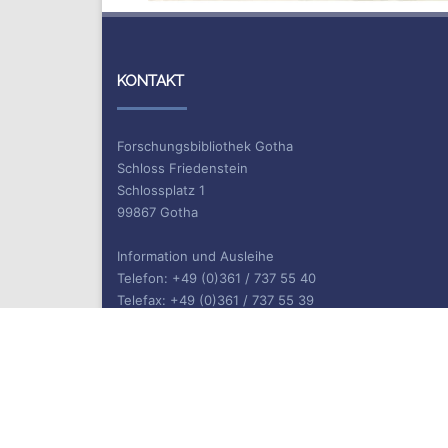
KONTAKT
Forschungsbibliothek Gotha
Schloss Friedenstein
Schlossplatz 1
99867 Gotha
Information und Ausleihe
Telefon: +49 (0)361 / 737 55 40
Telefax: +49 (0)361 / 737 55 39
E-Mail: bibliothek.gotha(at)uni-erfurt.de
ISSN 2702-9646