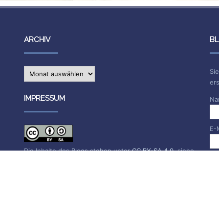
ARCHIV
BL
Archiv
Sie
ers
IMPRESSUM
Na
E-
Die Inhalte des Blogs stehen unter
CC BY-SA 4.0
, siehe
Impressum.
Impressum
Datenschutzerklärung