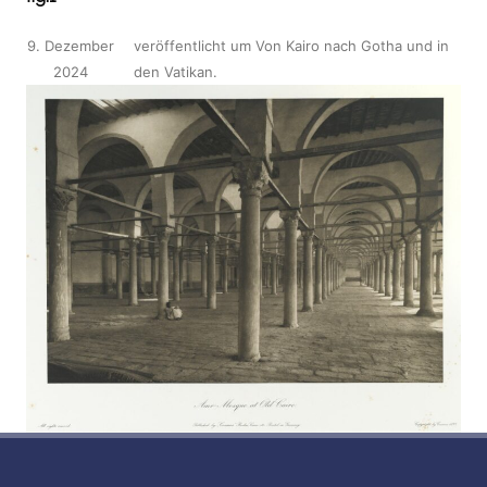
9. Dezember
veröffentlicht
um
Von Kairo nach Gotha und in
2024
den Vatikan
.