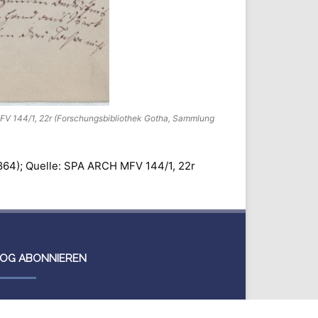
MFV 144/1, 22r (Forschungsbibliothek Gotha, Sammlung
1864); Quelle: SPA ARCH MFV 144/1, 22r
OG ABONNIEREN
 erhalten eine E-Mail, wenn ein neuer Beitrag