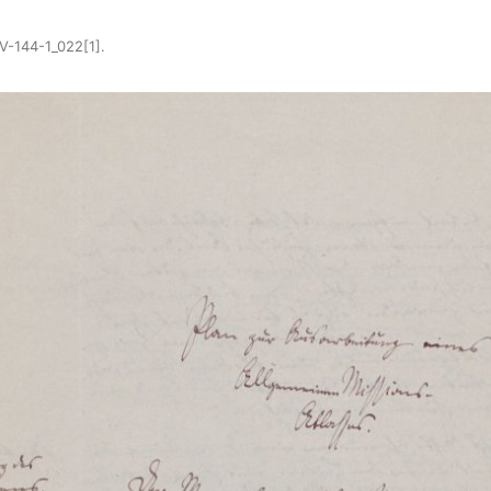
-144-1_022[1]
.