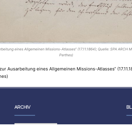
rbeitung eines Allgemeinen Missions-Atlasses“ (17.11.1864); Quelle: SPA ARCH 
Perthes)
ur Ausarbeitung eines Allgemeinen Missions-Atlasses“ (17.11.
hes)
ARCHIV
BL
Archiv
Sie