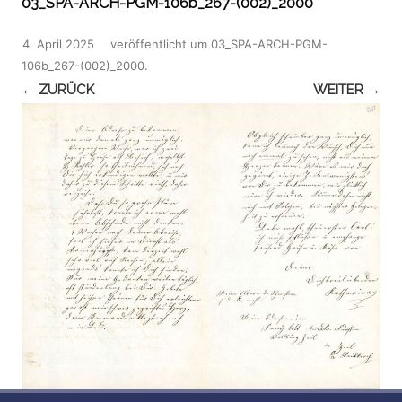
03_SPA-ARCH-PGM-106b_267-(002)_2000
4. April 2025
veröffentlicht
um
03_SPA-ARCH-PGM-
106b_267-(002)_2000
.
← ZURÜCK
WEITER →