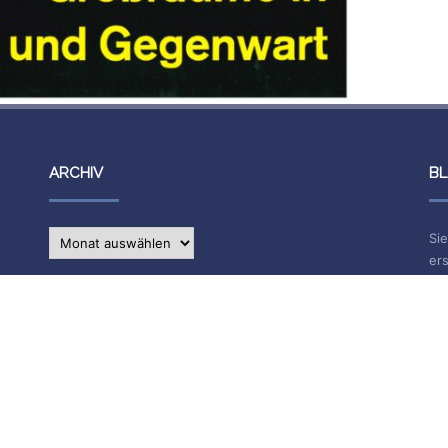
ARCHIV
BL
Archiv
Sie
ers
IMPRESSUM
Na
E-
Die Inhalte des Blogs stehen unter
CC BY-SA 4.0
, siehe
Impressum.