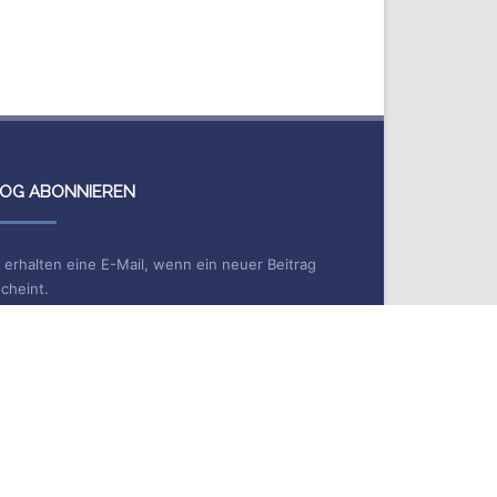
OG ABONNIEREN
 erhalten eine E-Mail, wenn ein neuer Beitrag
cheint.
me
Mail*