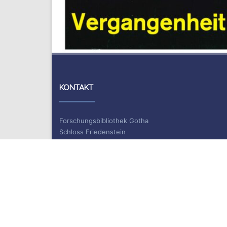
KONTAKT
Forschungsbibliothek Gotha
Schloss Friedenstein
Schlossplatz 1
99867 Gotha
Information und Ausleihe
Telefon: +49 (0)361 / 737 55 40
Telefax: +49 (0)361 / 737 55 39
E-Mail: bibliothek.gotha(at)uni-erfurt.de