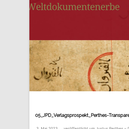
05_JPD_Verlagsprospekt_Perthes-Transpare
3. Mai 2023
veröffentlicht
um
Justus Perthes – 