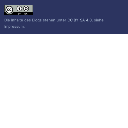
Die Inhalte des Blogs stehen unter
CC BY-SA 4.0
, siehe
Impressum.
Impressum
Datenschutzerklärung
BLOG ABONNIEREN
Sie erhalten eine E-Mail, wenn ein neuer Beitrag erscheint.
Name
E-Mail*