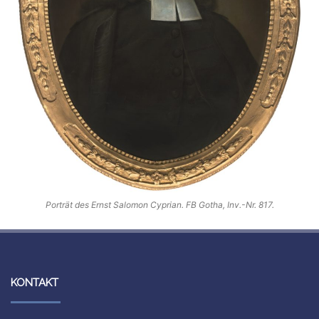
Porträt des Ernst Salomon Cyprian. FB Gotha, Inv.-Nr. 817.
KONTAKT