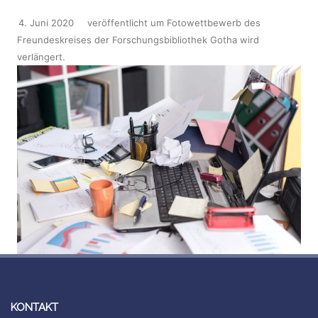
4. Juni 2020
veröffentlicht
um
Fotowettbewerb des
Freundeskreises der Forschungsbibliothek Gotha wird
verlängert
.
KONTAKT