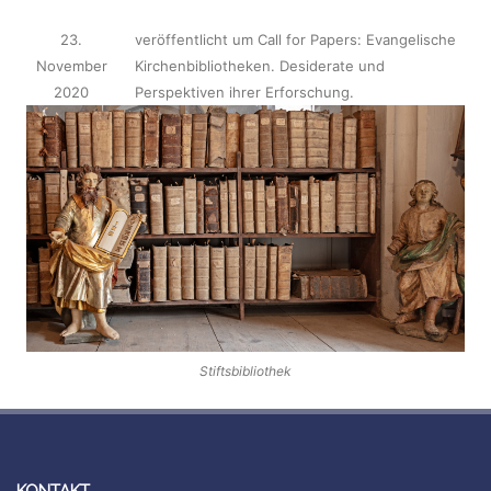
23.
veröffentlicht
um
Call for Papers: Evangelische
November
Kirchenbibliotheken. Desiderate und
2020
Perspektiven ihrer Erforschung
.
Stiftsbibliothek
KONTAKT