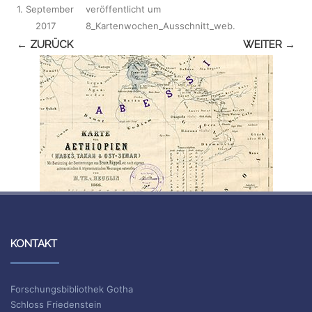
1. September
veröffentlicht
um
2017
8_Kartenwochen_Ausschnitt_web
.
← ZURÜCK
WEITER →
KONTAKT
Forschungsbibliothek Gotha
Schloss Friedenstein