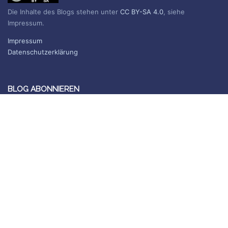
Die Inhalte des Blogs stehen unter
CC BY-SA 4.0
, siehe
Impressum.
Impressum
Datenschutzerklärung
BLOG ABONNIEREN
Sie erhalten eine E-Mail, wenn ein neuer Beitrag erscheint.
Name
E-Mail*