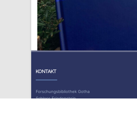
KONTAKT
Forschungsbibliothek Gotha
Schloss Friedenstein
Schlossplatz 1
99867 Gotha
Information und Ausleihe
Telefon: +49 (0)361 / 737 55 40