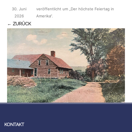
30. Juni
veröffentlicht
um
„Der höchste Feiertag in
2026
Amerika“
.
← ZURÜCK
KONTAKT