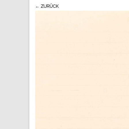
← ZURÜCK