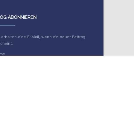
OG ABONNIEREN
 erhalten eine E-Mail, wenn ein neuer Beitrag
cheint.
me
Mail*