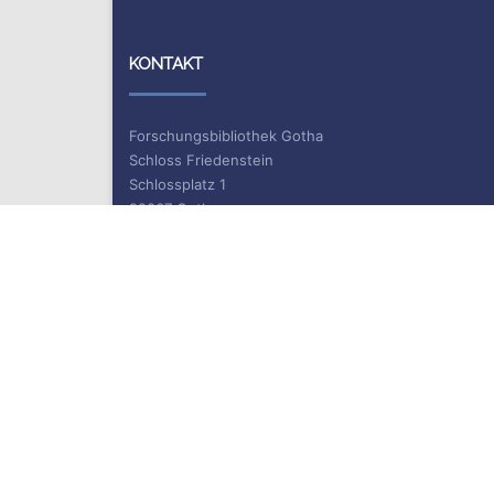
KONTAKT
Forschungsbibliothek Gotha
Schloss Friedenstein
Schlossplatz 1
99867 Gotha
Information und Ausleihe
Telefon: +49 (0)361 / 737 55 40
Telefax: +49 (0)361 / 737 55 39
E-Mail: bibliothek.gotha(at)uni-erfurt.de
ISSN 2702-9646