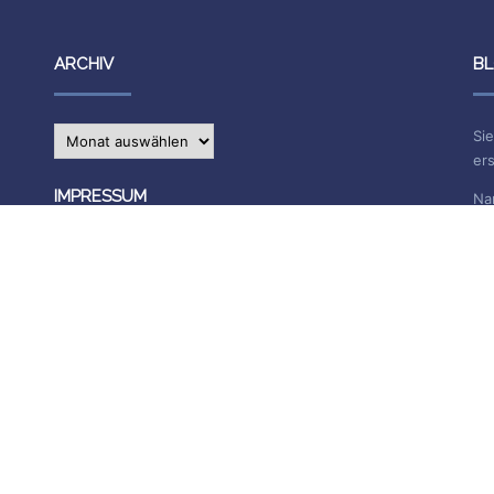
ARCHIV
BL
Archiv
Sie
ers
IMPRESSUM
Na
E-
Die Inhalte des Blogs stehen unter
CC BY-SA 4.0
, siehe
Impressum.
Impressum
Datenschutzerklärung