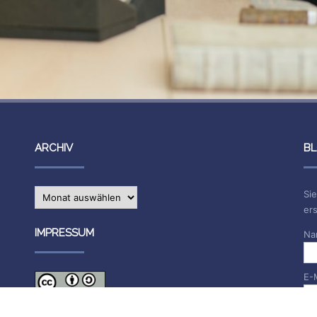
ARCHIV
BL
Archiv
Sie
ers
IMPRESSUM
Na
E-
Die Inhalte des Blogs stehen unter
CC BY-SA 4.0
, siehe