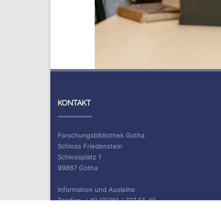
KONTAKT
Forschungsbibliothek Gotha
Schloss Friedenstein
Schlossplatz 1
99867 Gotha
Information und Ausleihe
Telefon: +49 (0)361 / 737 55 40
Telefax: +49 (0)361 / 737 55 39