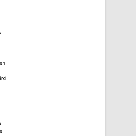
s
den
ird
e
u
ie