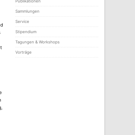
Publikationen
Sammlungen
Service
nd
Stipendium
s
Tagungen & Workshops
t
Vorträge
e
n
g,