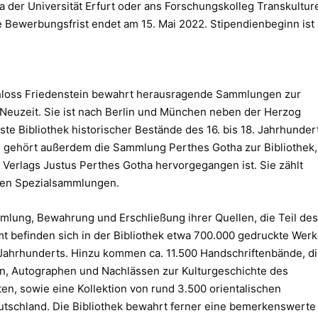
der Universität Erfurt oder ans Forschungskolleg Transkulture
Bewerbungsfrist endet am 15. Mai 2022. Stipendienbeginn ist
hloss Friedenstein bewahrt herausragende Sammlungen zur
 Neuzeit. Sie ist nach Berlin und München neben der Herzog
te Bibliothek historischer Bestände des 16. bis 18. Jahrhunder
3 gehört außerdem die Sammlung Perthes Gotha zur Bibliothek,
Verlags Justus Perthes Gotha hervorgegangen ist. Sie zählt
hen Spezialsammlungen.
mlung, Bewahrung und Erschließung ihrer Quellen, die Teil des
mt befinden sich in der Bibliothek etwa 700.000 gedruckte Werk
 Jahrhunderts. Hinzu kommen ca. 11.500 Handschriftenbände, d
, Autographen und Nachlässen zur Kulturgeschichte des
en, sowie eine Kollektion von rund 3.500 orientalischen
Deutschland. Die Bibliothek bewahrt ferner eine bemerkenswerte