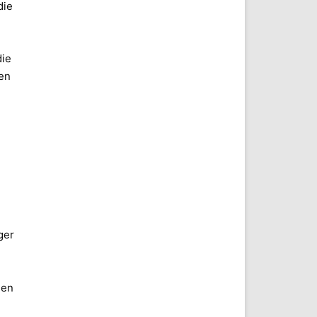
die
die
en
ger
hen