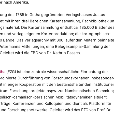
r nach Amerika.
rung des 1785 in Gotha gegründeten Verlagshauses Justus
et mit ihren drei Bereichen Kartensammlung, Fachbibliothek u
smaterial. Die Kartensammlung enthält ca. 185.000 Blätter de
alen und verlagseigenen Kartenproduktion; die kartographisch-
0 Bände. Das Verlagsarchiv mit 800 laufenden Metern beinhalte
on Petermanns Mitteilungen, eine Belegexemplar-Sammlung der
Geleitet wird die FBG von Dr. Kathrin Paasch.
tha
(FZG) ist eine zentrale wissenschaftliche Einrichtung der
 koordinierte Durchführung von Forschungsvorhaben insbesonder
t in enger Kooperation mit den bestandshaltenden Institutione
Zentrum Forschungsprojekte bspw. zur Numismatischen Sammlun
päisch-osmanisch-persischen Mobilitätsdynamiken situiert.
träge, Konferenzen und Kolloquien und dient als Plattform für
und Forschungsnetzwerke. Geleitet wird das FZG von Prof. Dr.