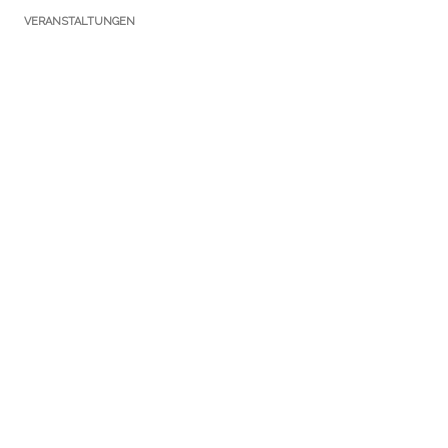
VERANSTALTUNGEN
KATEGORIEN
Ausstellungen
Führungen
Newsletter
Notizen Gothaer Bibliotheksturm
Presse
Publikationen
Sammlungen
Service
Stipendium