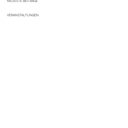
NEUESTE BEITRÄGE
VERANSTALTUNGEN
KATEGORIEN
Ausstellungen
Führungen
Newsletter
Notizen Gothaer Bibliotheksturm
Presse
Publikationen
Sammlungen
Service