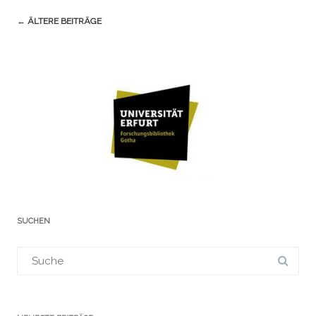
Navigation
←
ÄLTERE BEITRÄGE
(Beiträge)
SUCHEN
Suchergebnis
für: