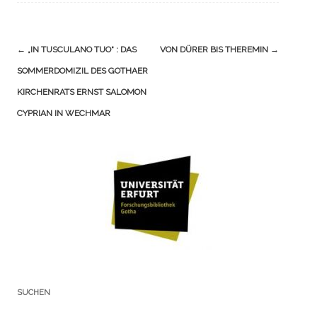
Navigation
←
„IN TUSCULANO TUO“ : DAS
VON DÜRER BIS THEREMIN
→
(Beiträge)
SOMMERDOMIZIL DES GOTHAER
KIRCHENRATS ERNST SALOMON
CYPRIAN IN WECHMAR
SUCHEN