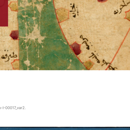
-I-00017_var2
.