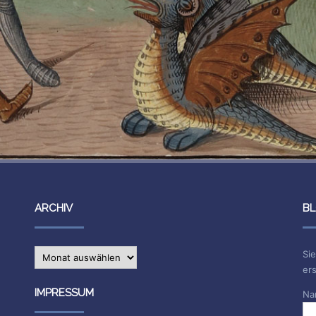
ARCHIV
BL
Archiv
Sie
ers
IMPRESSUM
Na