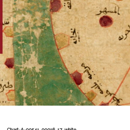
Chart-A-00541_00016_17_white