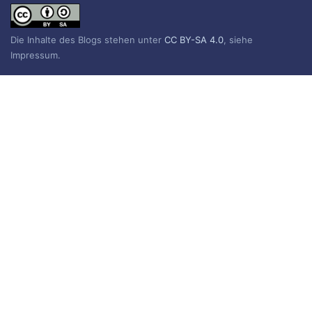
Die Inhalte des Blogs stehen unter
CC BY-SA 4.0
, siehe
Impressum.
Impressum
Datenschutzerklärung
BLOG ABONNIEREN
Sie erhalten eine E-Mail, wenn ein neuer Beitrag erscheint.
Name
E-Mail*