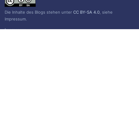
Die Inhalte des Blogs stehen unter
CC BY-SA 4.0
, siehe
Impressum.
Impressum
Datenschutzerklärung
BLOG ABONNIEREN
Sie erhalten eine E-Mail, wenn ein neuer Beitrag erscheint.
Name
E-Mail*