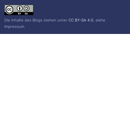
Die Inhalte des Blogs stehen unter
CC BY-SA 4.0
, siehe
Impressum.
Impressum
Datenschutzerklärung
BLOG ABONNIEREN
Sie erhalten eine E-Mail, wenn ein neuer Beitrag erscheint.
Name
E-Mail*