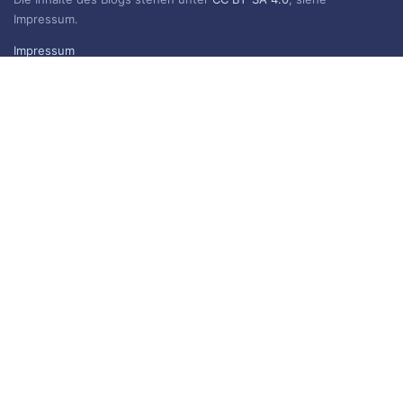
Impressum.
Impressum
Datenschutzerklärung
BLOG ABONNIEREN
Sie erhalten eine E-Mail, wenn ein neuer Beitrag erscheint.
Name
E-Mail*
Header Image: Das Buch der Wege und Reiche (كتاب المسالك