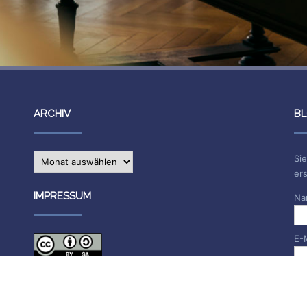
ARCHIV
BL
Archiv
Sie
ers
IMPRESSUM
Na
E-
Die Inhalte des Blogs stehen unter
CC BY-SA 4.0
, siehe
Impressum.