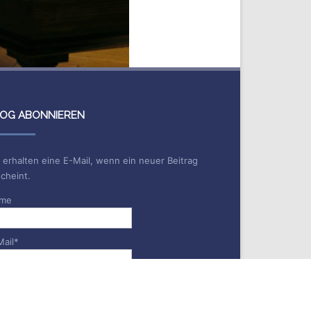
OG ABONNIEREN
 erhalten eine E-Mail, wenn ein neuer Beitrag
cheint.
me
Mail*