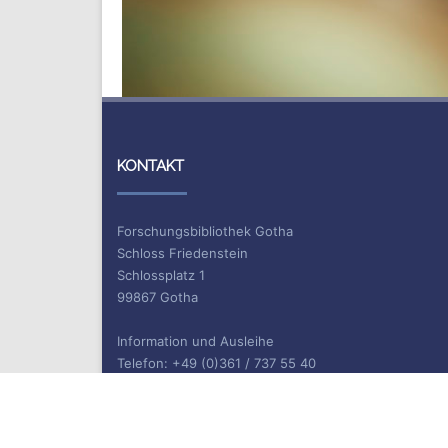
KONTAKT
Forschungsbibliothek Gotha
Schloss Friedenstein
Schlossplatz 1
99867 Gotha
Information und Ausleihe
Telefon: +49 (0)361 / 737 55 40
Telefax: +49 (0)361 / 737 55 39
E-Mail: bibliothek.gotha(at)uni-erfurt.de