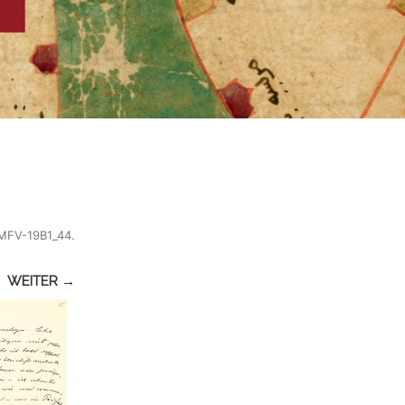
MFV-19B1_44
.
WEITER →