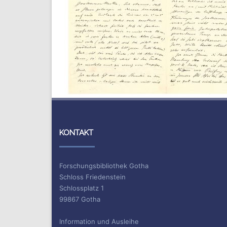
KONTAKT
Forschungsbibliothek Gotha
Schloss Friedenstein
Schlossplatz 1
99867 Gotha
Information und Ausleihe