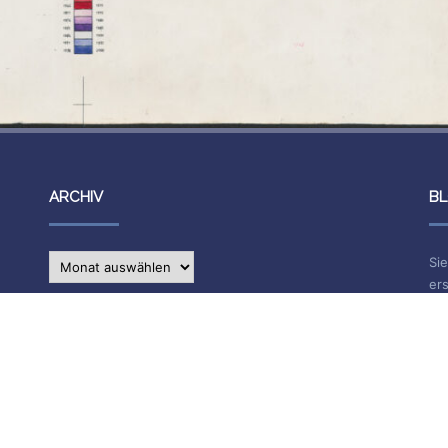
ARCHIV
BL
Archiv
Sie
ers
IMPRESSUM
Na
E-
Die Inhalte des Blogs stehen unter
CC BY-SA 4.0
, siehe
Impressum.