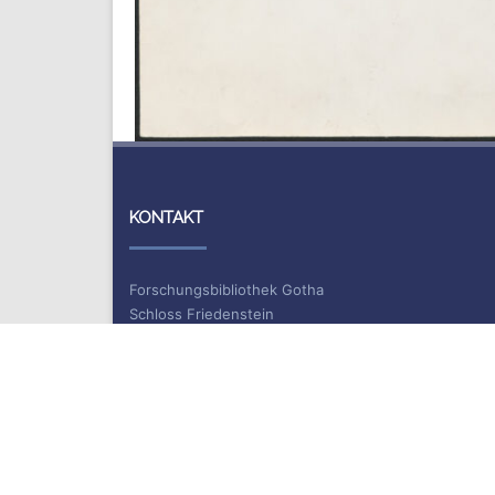
KONTAKT
Forschungsbibliothek Gotha
Schloss Friedenstein
Schlossplatz 1
99867 Gotha
Information und Ausleihe
Telefon: +49 (0)361 / 737 55 40
Telefax: +49 (0)361 / 737 55 39
E-Mail: bibliothek.gotha(at)uni-erfurt.de