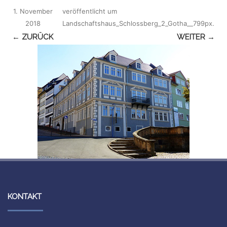
1. November
veröffentlicht
um
2018
Landschaftshaus_Schlossberg_2_Gotha__799px
.
← ZURÜCK
WEITER →
KONTAKT