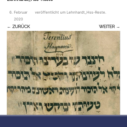
6. Februar
veröffentlicht
um
Lehnhardt_Hss-Reste
.
2020
← ZURÜCK
WEITER →