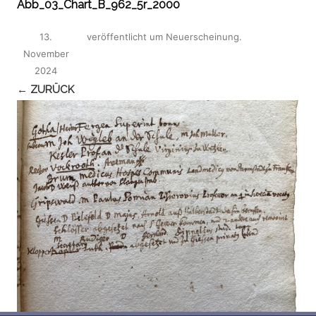
Abb_03_Chart_B_962_5r_2000
13.
veröffentlicht
um
Neuerscheinung
.
November
2024
← ZURÜCK