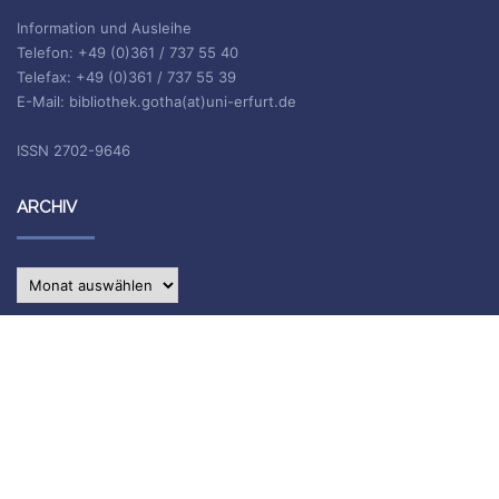
Information und Ausleihe
Telefon: +49 (0)361 / 737 55 40
Telefax: +49 (0)361 / 737 55 39
E-Mail: bibliothek.gotha(at)uni-erfurt.de
ISSN 2702-9646
ARCHIV
Archiv
IMPRESSUM
Die Inhalte des Blogs stehen unter
CC BY-SA 4.0
, siehe
Impressum.