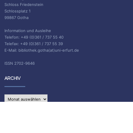
Schloss Friedenstein
Schlossplatz 1
99867 Gotha
Information und Ausleihe
Telefon: +49 (0)361 / 737 55 40
Telefax: +49 (0)361 / 737 55 39
E-Mail: bibliothek.gotha(at)uni-erfurt.de
ISSN 2702-9646
ARCHIV
Archiv
IMPRESSUM