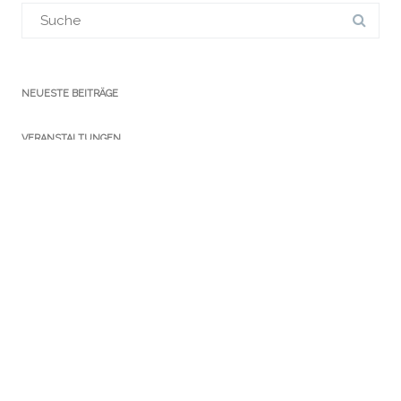
Suchergebnis
für:
NEUESTE BEITRÄGE
VERANSTALTUNGEN
KATEGORIEN
Ausstellungen
Führungen
Newsletter
Notizen Gothaer Bibliotheksturm
Presse