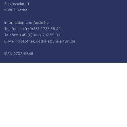
Schlossplatz 1
99867 Gotha
Information und Ausleihe
Telefon: +49 (0)361 / 737 55 40
Telefax: +49 (0)361 / 737 55 39
E-Mail: bibliothek.gotha(at)uni-erfurt.de
ISSN 2702-9646
ARCHIV
Archiv
IMPRESSUM