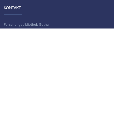
KONTAKT
Forschungsbibliothek Gotha
Schloss Friedenstein
Schlossplatz 1
99867 Gotha
Information und Ausleihe
Telefon: +49 (0)361 / 737 55 40
Telefax: +49 (0)361 / 737 55 39
E-Mail: bibliothek.gotha(at)uni-erfurt.de
ISSN 2702-9646
ARCHIV
Archiv