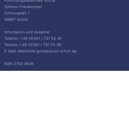
Forschungsbibliothek Gotha
Schloss Friedenstein
Schlossplatz 1
99867 Gotha
Information und Ausleihe
Telefon: +49 (0)361 / 737 55 40
Telefax: +49 (0)361 / 737 55 39
E-Mail: bibliothek.gotha(at)uni-erfurt.de
ISSN 2702-9646
ARCHIV
Archiv
IMPRESSUM