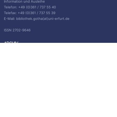
Information und Ausleihe
Telefon: +49 (0)361 / 737 55 40
Telefax: +49 (0)361 / 737 55 39
E-Mail: bibliothek.gotha(at)uni-erfurt.de
ISSN 2702-9646
ARCHIV
Archiv
IMPRESSUM
Die Inhalte des Blogs stehen unter
CC BY-SA 4.0
, siehe
Impressum.