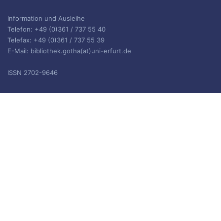
Information und Ausleihe
Telefon: +49 (0)361 / 737 55 40
Telefax: +49 (0)361 / 737 55 39
E-Mail: bibliothek.gotha(at)uni-erfurt.de
ISSN 2702-9646
ARCHIV
Archiv
IMPRESSUM
Die Inhalte des Blogs stehen unter
CC BY-SA 4.0
, siehe