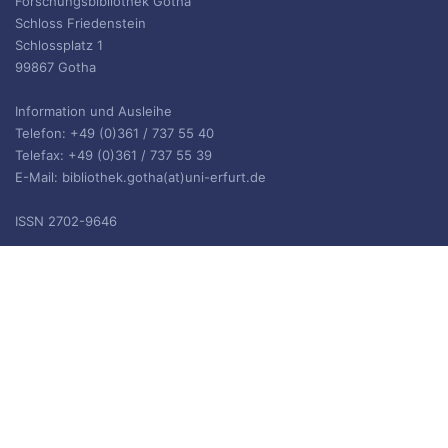
Forschungsbibliothek Gotha
Schloss Friedenstein
Schlossplatz 1
99867 Gotha
Information und Ausleihe
Telefon: +49 (0)361 / 737 55 40
Telefax: +49 (0)361 / 737 55 39
E-Mail: bibliothek.gotha(at)uni-erfurt.de
ISSN 2702-9646
ARCHIV
Archiv
IMPRESSUM