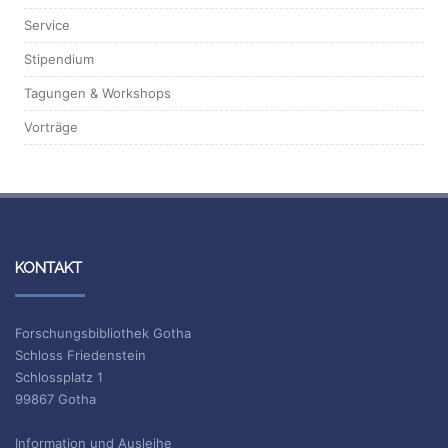
Service
Stipendium
Tagungen & Workshops
Vorträge
KONTAKT
Forschungsbibliothek Gotha
Schloss Friedenstein
Schlossplatz 1
99867 Gotha
Information und Ausleihe