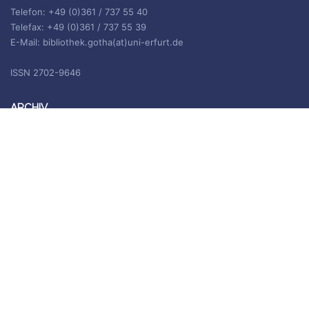
Telefon: +49 (0)361 / 737 55 40
Telefax: +49 (0)361 / 737 55 39
E-Mail: bibliothek.gotha(at)uni-erfurt.de
ISSN 2702-9646
ARCHIV
Archiv
IMPRESSUM
Die Inhalte des Blogs stehen unter
CC BY-SA 4.0
, siehe
Impressum.
Impressum