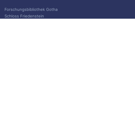
Forschungsbibliothek Gotha
Schloss Friedenstein
Schlossplatz 1
99867 Gotha
Information und Ausleihe
Telefon: +49 (0)361 / 737 55 40
Telefax: +49 (0)361 / 737 55 39
E-Mail: bibliothek.gotha(at)uni-erfurt.de
ISSN 2702-9646
ARCHIV
Archiv
IMPRESSUM