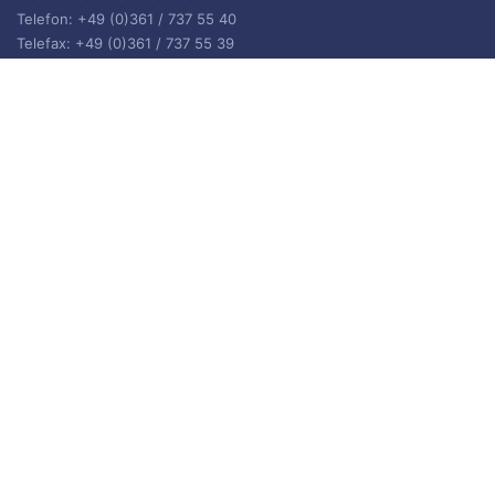
Telefon: +49 (0)361 / 737 55 40
Telefax: +49 (0)361 / 737 55 39
E-Mail: bibliothek.gotha(at)uni-erfurt.de
ISSN 2702-9646
ARCHIV
Archiv
IMPRESSUM
Die Inhalte des Blogs stehen unter
CC BY-SA 4.0
, siehe
Impressum.
Impressum