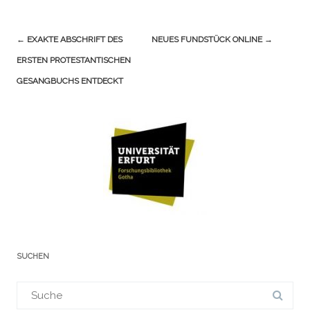
Navigation
←
EXAKTE ABSCHRIFT DES
NEUES FUNDSTÜCK ONLINE
→
(Beiträge)
ERSTEN PROTESTANTISCHEN
GESANGBUCHS ENTDECKT
SUCHEN
Suchergebnis
für: