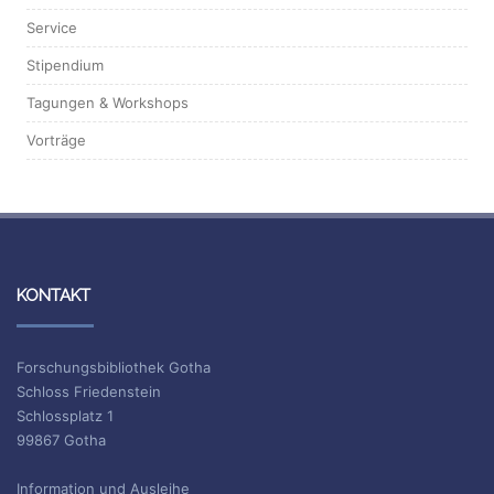
Service
Stipendium
Tagungen & Workshops
Vorträge
KONTAKT
Forschungsbibliothek Gotha
Schloss Friedenstein
Schlossplatz 1
99867 Gotha
Information und Ausleihe