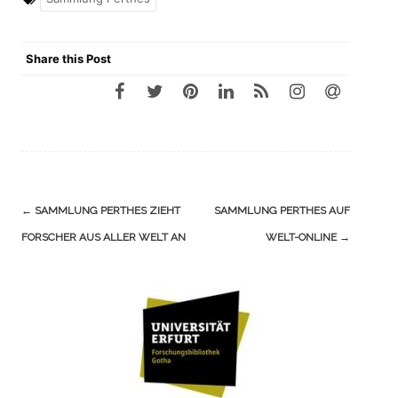
Share this Post
Navigation
←
SAMMLUNG PERTHES ZIEHT
SAMMLUNG PERTHES AUF
(Beiträge)
FORSCHER AUS ALLER WELT AN
WELT-ONLINE
→