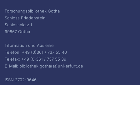
Forschungsbibliothek Gotha
Schloss Friedenstein
Schlossplatz 1
99867 Gotha
Information und Ausleihe
Telefon: +49 (0)361 / 737 55 40
Telefax: +49 (0)361 / 737 55 39
E-Mail: bibliothek.gotha(at)uni-erfurt.de
ISSN 2702-9646
ARCHIV
Archiv
IMPRESSUM