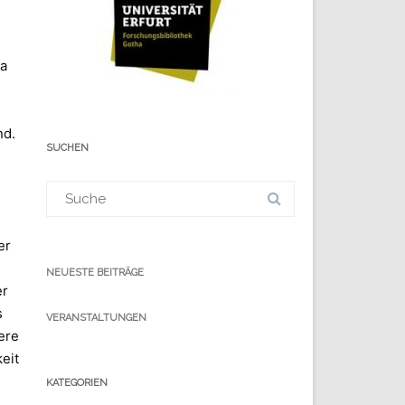
ha
nd.
SUCHEN
Suchergebnis
für:
er
NEUESTE BEITRÄGE
er
s
VERANSTALTUNGEN
ere
eit
KATEGORIEN