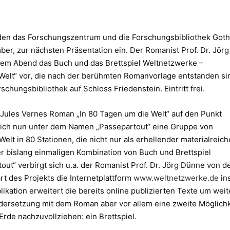
den das Forschungszentrum und die Forschungsbibliothek Got
ber, zur nächsten Präsentation ein. Der Romanist Prof. Dr. Jörg
iesem Abend das Buch und das Brettspiel Weltnetzwerke –
 Welt“ vor, die nach der berühmten Romanvorlage entstanden si
schungsbibliothek auf Schloss Friedenstein. Eintritt frei.
 Jules Vernes Roman „In 80 Tagen um die Welt“ auf den Punkt
sich nun unter dem Namen „Passepartout“ eine Gruppe von
lt in 80 Stationen, die nicht nur als erhellender materialreich
 bislang einmaligen Kombination von Buch und Brettspiel
ut“ verbirgt sich u.a. der Romanist Prof. Dr. Jörg Dünne von d
rt des Projekts die Internetplattform
www.weltnetzwerke.de
in
ikation erweitert die bereits online publizierten Texte um weit
ndersetzung mit dem Roman aber vor allem eine zweite Möglichk
rde nachzuvollziehen: ein Brettspiel.