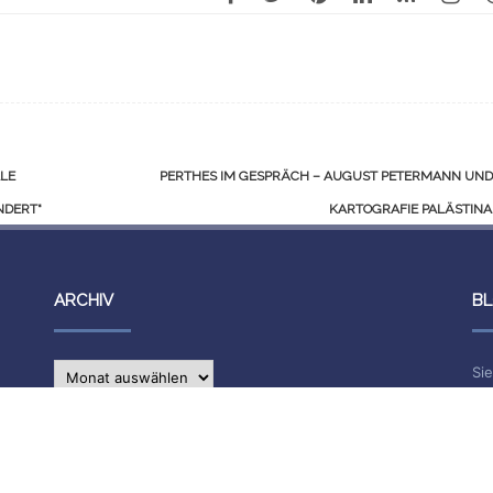
ALE
PERTHES IM GESPRÄCH – AUGUST PETERMANN UND 
NDERT“
KARTOGRAFIE PALÄSTIN
ARCHIV
BL
Archiv
Sie
ers
IMPRESSUM
Na