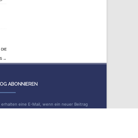
DIE
AS
→
OG ABONNIEREN
 erhalten eine E-Mail, wenn ein neuer Beitrag
cheint.
me