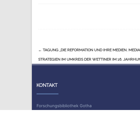
Navigation
←
TAGUNG „DIE REFORMATION UND IHRE MEDIEN. MEDI
(Beiträge)
STRATEGIEN IM UMKREIS DER WETTINER IM 16. JAHRHU
KONTAKT
Forschungsbibliothek Gotha
Schloss Friedenstein
Schlossplatz 1
99867 Gotha